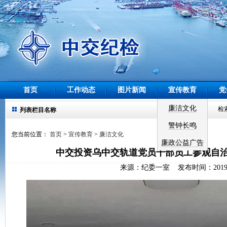
首页
工作动态
图片新闻
宣传教育
党
廉洁文化
检索
列表栏目名称
警钟长鸣
您当前位置：
首页
>
宣传教育
>
廉洁文化
廉政公益广告
中交投资乌中交轨道党员干部员工参观自
来源：纪委一室 发布时间：2019-1