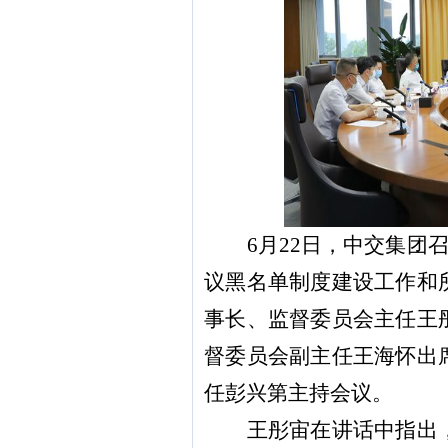
6月22日，中交集团
议黑名单制度建设工作和
事长、监督委员会主任王
督委员会副主任王海怀出
任彭兴第主持会议。
王彤宙在讲话中指出